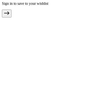
Sign in to save to your wishlist