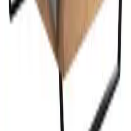
traditionelle Wohnräume einfügt. Der Hauptvorteil von Futonbetten
liegt in ihrer Einfachheit und Funktionalität. Sie bestehen in der
Regel aus einem niedrig gelegten Rahmen und einer
Matratze
, die
tagsüber leicht verstaut oder als
Sofa
verwendet werden kann. Das
macht sie ideal für kleine Räume oder für diejenigen, die Wert auf
eine flexible Raumgestaltung legen.
Preisunterschiede bei Futonbetten ergeben sich aus einer Vielzahl
von Faktoren. Der Materialeinsatz ist dabei entscheidend: Einfache
Holzrahmen sind oft kostengünstiger als solche aus hochwertigem
Massivholz oder Metall. Die Matratzen selbst können ebenfalls stark
variieren, abhängig von der Füllung. Während preiswertere
Optionen oft mit Schaumstoff gefüllt sind, bieten hochwertigere
Varianten Naturmaterialien wie Wolle oder Kokosfasern für
verbesserten Schlafkomfort.
Ein weiterer Faktor ist das Design. Schlichte, unifarbene
Futonbetten sind oft günstiger als Modelle mit aufwendigen
Verzierungen oder besonderen Stoffbezügen. Auch die Marken
können Preisdifferenzen verursachen: Bekannte Designerstücke
haben meist einen höheren Preis, während weniger bekannte
Marken kostengünstigere Alternativen bereitstellen.
Bevor du ein
Futonbett
kaufst, solltest du dir überlegt haben, welche
Eigenschaften dir besonders wichtig sind. Möchtest du lieber eine