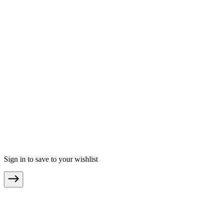
mobi24.es - Spanien
living24.uk - Vereinigtes Königreich
living24.pl - Polen
mobi24.it - Italien
.
AGB
Datenschutz
Impressum
© Copyright 2026 moebel24.at ist ein Service von moebel.de
Einrichten & Wohnen GmbH
Sign in to save to your wishlist