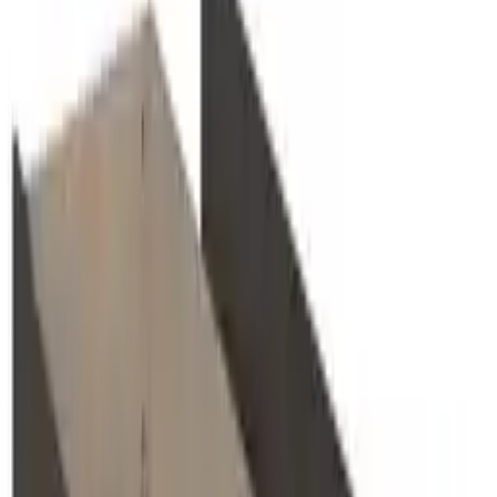
1 Angebot
Details
Sofort
lieferbar
Linea Natura Bettschubkasten, Eichefarben, Holz, Eiche, massiv,
137x29x62 cm, Schlafzimmer, Betten, Bettgestelle- Einzelteile,
Bettkästen
€ 319,20
1 Angebot
Details
Paidi Bettkasten Malio, Beige, Kaschmir, 20x95x150 cm, Blauer
Engel, Goldenes M, Schlafzimmer, Betten, Bettgestelle- Einzelteile,
Bettkästen
€ 329,00
1 Angebot
Details
Sofort
lieferbar
Linea Natura Bettschubkasten, Buchefarben, Holz, Buche, massiv,
90x17.5x195 cm, Schlafzimmer, Betten, Bettgestelle- Einzelteile,
Bettkästen
€ 125,00
1 Angebot
Details
Paidi Bettkasten Malio, Beige, 198x95.2x20 cm, Blauer Engel,