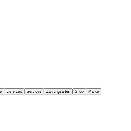
e
Lieferzeit
Services
Zahlungsarten
Shop
Marke
bnehmbarem Bezug