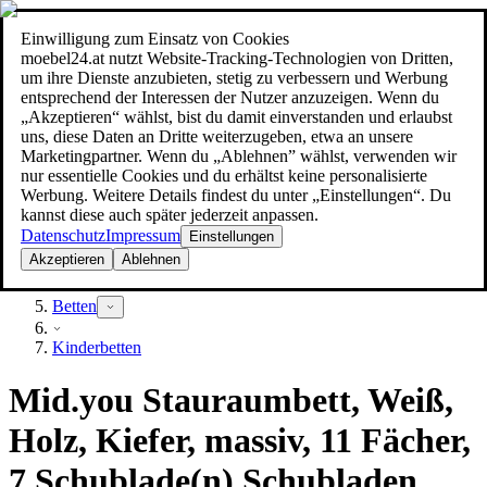
Einwilligung zum Einsatz von Cookies
Suche
moebel24.at nutzt Website-Tracking-Technologien von Dritten,
moebel dir den besten Preis!
moebel dir den besten Preis!
um ihre Dienste anzubieten, stetig zu verbessern und Werbung
entsprechend der Interessen der Nutzer anzuzeigen. Wenn du
„Akzeptieren“ wählst, bist du damit einverstanden und erlaubst
uns, diese Daten an Dritte weiterzugeben, etwa an unsere
Marketingpartner. Wenn du „Ablehnen” wählst, verwenden wir
nur essentielle Cookies und du erhältst keine personalisierte
Werbung. Weitere Details findest du unter „Einstellungen“. Du
kannst diese auch später jederzeit anpassen.
Datenschutz
Impressum
Einstellungen
Akzeptieren
Ablehnen
Möbel
Betten
Kinderbetten
Mid.you Stauraumbett, Weiß,
Holz, Kiefer, massiv, 11 Fächer,
7 Schublade(n) Schubladen,