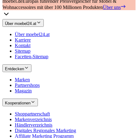
moebel.de
Europas führender Preisvergleicher für Möbel &
Wohnaccessoires mit über 100 Millionen Produkten
Über uns
Über moebel24.at
Über moebel24.at
Karriere
Kontakt
Sitemap
Facetten-Sitemap
Entdecken
Marken
Partnershops
Magazin
Kooperationen
Shoppartnerschaft
Markenverzeichnis
Händlerverzeichnis
Digitales Regionales Marketing
Affiliate Marketing Programm