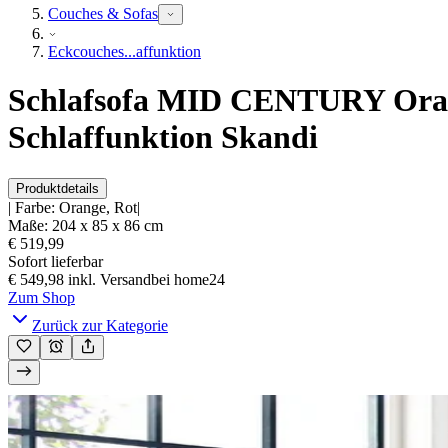
Couches & Sofas
Eckcouches...affunktion
Schlafsofa MID CENTURY Orang
Schlaffunktion Skandi
Produktdetails
|
Farbe
:
Orange, Rot
|
Maße
:
204 x 85 x 86
cm
€ 519,99
Sofort lieferbar
€ 549,98
inkl. Versand
bei
home24
Zum Shop
Zurück zur Kategorie