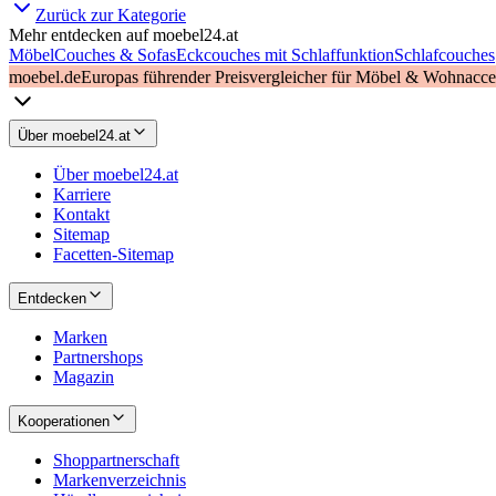
Zurück zur Kategorie
Mehr entdecken auf moebel24.at
Möbel
Couches & Sofas
Eckcouches mit Schlaffunktion
Schlafcouches
moebel.de
Europas führender Preisvergleicher für Möbel & Wohnacces
Über moebel24.at
Über moebel24.at
Karriere
Kontakt
Sitemap
Facetten-Sitemap
Entdecken
Marken
Partnershops
Magazin
Kooperationen
Shoppartnerschaft
Markenverzeichnis