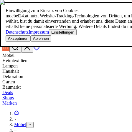
Einwilligung zum Einsatz von Cookies
Suche
moebel24.at nutzt Website-Tracking-Technologien von Dritten, um i
moebel dir den besten Preis!
moebel dir den besten Preis!
wählst, bist du damit einverstanden und erlaubst uns, diese Daten
erhältst keine personalisierte Werbung. Weitere Details findest du u
Datenschutz
Impressum
Einstellungen
Akzeptieren
Ablehnen
Möbel
Heimtextilien
Lampen
Haushalt
Dekoration
Garten
Baumarkt
Deals
Shops
Marken
Möbel