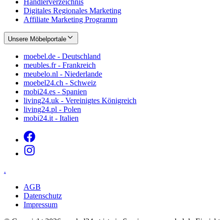
Händlerverzeichnis
Digitales Regionales Marketing
Affiliate Marketing Programm
Unsere Möbelportale
moebel.de - Deutschland
meubles.fr - Frankreich
meubelo.nl - Niederlande
moebel24.ch - Schweiz
mobi24.es - Spanien
living24.uk - Vereinigtes Königreich
living24.pl - Polen
mobi24.it - Italien
.
AGB
Datenschutz
Impressum