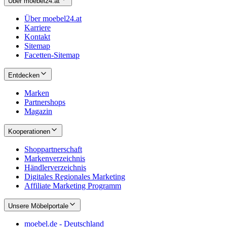
Über moebel24.at
Über moebel24.at
Karriere
Kontakt
Sitemap
Facetten-Sitemap
Entdecken
Marken
Partnershops
Magazin
Kooperationen
Shoppartnerschaft
Markenverzeichnis
Händlerverzeichnis
Digitales Regionales Marketing
Affiliate Marketing Programm
Unsere Möbelportale
moebel.de - Deutschland