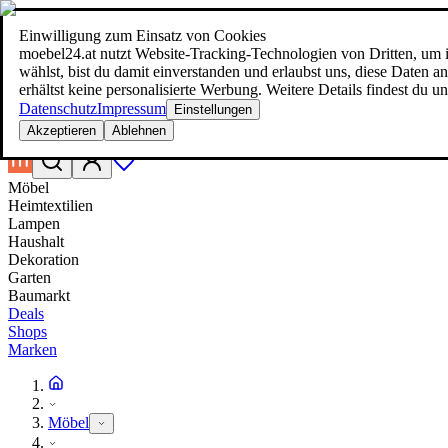
Einwilligung zum Einsatz von Cookies
Suche
moebel24.at nutzt Website-Tracking-Technologien von Dritten, um i
moebel dir den besten Preis!
moebel dir den besten Preis!
wählst, bist du damit einverstanden und erlaubst uns, diese Daten
erhältst keine personalisierte Werbung. Weitere Details findest du u
Datenschutz
Impressum
Einstellungen
Akzeptieren
Ablehnen
Möbel
Heimtextilien
Lampen
Haushalt
Dekoration
Garten
Baumarkt
Deals
Shops
Marken
Möbel