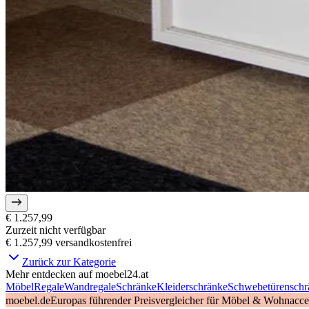
€ 1.257,99
Zurzeit nicht verfügbar
€ 1.257,99
versandkostenfrei
Zurück zur Kategorie
Mehr entdecken auf moebel24.at
Möbel
Regale
Wandregale
Schränke
Kleiderschränke
Schwebetürenschr
moebel.de
Europas führender Preisvergleicher für Möbel & Wohnacces