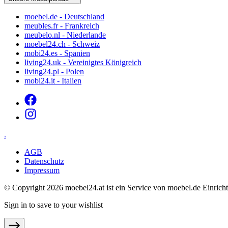
moebel.de - Deutschland
meubles.fr - Frankreich
meubelo.nl - Niederlande
moebel24.ch - Schweiz
mobi24.es - Spanien
living24.uk - Vereinigtes Königreich
living24.pl - Polen
mobi24.it - Italien
.
AGB
Datenschutz
Impressum
© Copyright 2026 moebel24.at ist ein Service von moebel.de Einr
Sign in to save to your wishlist