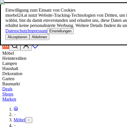
Einwilligung zum Einsatz von Cookies
Suche
moebel24.at nutzt Website-Tracking-Technologien von Dritten, um i
moebel dir den besten Preis!
moebel dir den besten Preis!
wählst, bist du damit einverstanden und erlaubst uns, diese Daten
erhältst keine personalisierte Werbung. Weitere Details findest du u
Datenschutz
Impressum
Einstellungen
Akzeptieren
Ablehnen
Möbel
Heimtextilien
Lampen
Haushalt
Dekoration
Garten
Baumarkt
Deals
Shops
Marken
Möbel