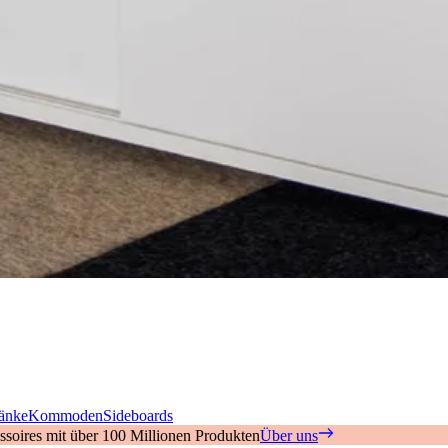
änke
Kommoden
Sideboards
soires mit über 100 Millionen Produkten
Über uns