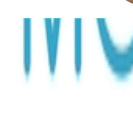
3 Angebote
ab € 309,95 - € 649,00
Gesamtpreis
Bester Gesamtpreis
€ 309,95
Sofort lieferbar
Du sparst
€ 340
dank moebel24.at-Preisvergleich 🎉
€ 309,95
versandkostenfrei
bei
Amazon
Zum Shop
Du sparst
€ 340
dank moebel24.at-Preisvergleich 🎉
€ 649,00
Sofort lieferbar
€ 649,00
versandkostenfrei
bei
XXXLutz
Zum Shop
€ 649,00
Zurück zur Kategorie
Sofort lieferbar
€ 649,00
versandkostenfrei
bei
Möbelix
1 weiteres Angebot
Zum Shop
Mehr von diesen Shops
Mehr entdecken auf moebel24.at
Möbel
Stühle
Esszimmerstühle
Schaukelstühle
Sessel
Relaxsessel
moebel.de
Europas führender Preisvergleicher für Möbel & Wohnacces