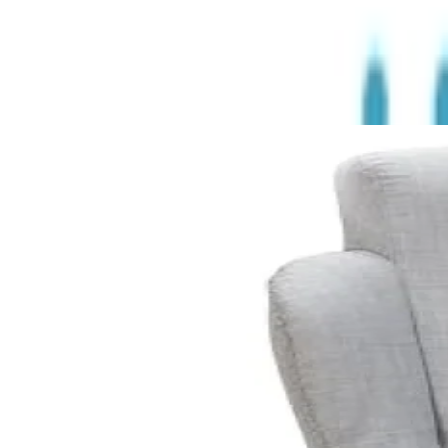
€ 649,00
Zurück zur Kategorie
Sofort lieferbar
€ 649,00
versandkostenfrei
bei
Möbelix
1 weiteres Angebot
Zum Shop