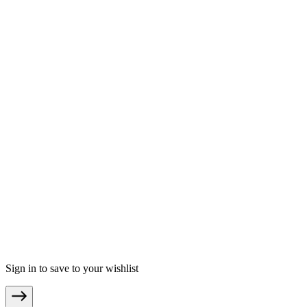
moebel.de - Deutschland
meubles.fr - Frankreich
meubelo.nl - Niederlande
moebel24.ch - Schweiz
mobi24.es - Spanien
living24.uk - Vereinigtes Königreich
living24.pl - Polen
mobi24.it - Italien
.
AGB
Datenschutz
Impressum
© Copyright 2026 moebel24.at ist ein Service von moebel.de Einr
Sign in to save to your wishlist