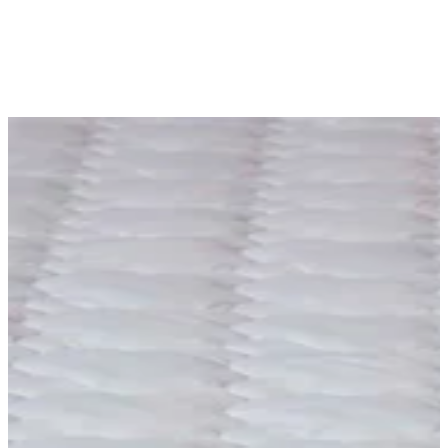
Produktdetails
|
Farbe
:
Weiß
|
Maße
:
140 x 200 x 200
cm