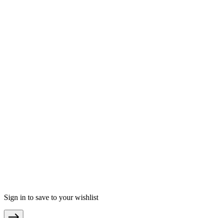
moebel.de - Deutschland
meubles.fr - Frankreich
meubelo.nl - Niederlande
moebel24.ch - Schweiz
mobi24.es - Spanien
living24.uk - Vereinigtes Königreich
living24.pl - Polen
mobi24.it - Italien
.
AGB
Datenschutz
Impressum
© Copyright 2026 moebel24.at ist ein Service von moebel.de
Einrichten & Wohnen GmbH
Sign in to save to your wishlist