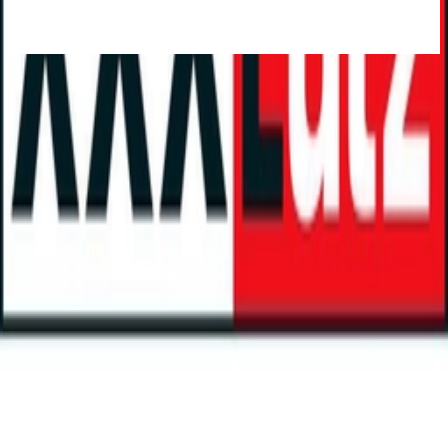
Bestes Angebot
:
€ 36,99
bei
mömax
Zum Shop
2 Angebote
Gesamtpreis
Bestes Angebot
€ 36,99
Sofort lieferbar
€ 36,99
versandkostenfrei
bei
mömax
Zum Shop
€ 36,99
Sofort lieferbar
€ 36,99
versandkostenfrei
bei
XXXLutz Marktplatz
Zum Shop
Zurück zur Kategorie
Mehr von diesen Shops
Mehr entdecken auf moebel24.at
Heimtextilien
Bettwäsche
Matratzenschoner
moebel.de
Europas führender Preisvergleicher für Möbel &
Wohnaccessoires mit über 100 Millionen Produkten
Über uns