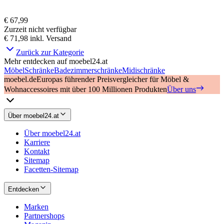
€ 67,99
Zurzeit nicht verfügbar
€ 71,98
inkl. Versand
Zurück zur Kategorie
Mehr entdecken auf moebel24.at
Möbel
Schränke
Badezimmerschränke
Midischränke
moebel.de
Europas führender Preisvergleicher für Möbel &
Wohnaccessoires mit über 100 Millionen Produkten
Über uns
Über moebel24.at
Über moebel24.at
Karriere
Kontakt
Sitemap
Facetten-Sitemap
Entdecken
Marken
Partnershops