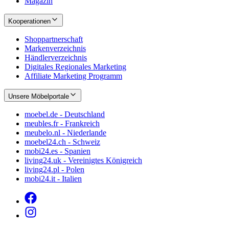
Magazin
Kooperationen
Shoppartnerschaft
Markenverzeichnis
Händlerverzeichnis
Digitales Regionales Marketing
Affiliate Marketing Programm
Unsere Möbelportale
moebel.de - Deutschland
meubles.fr - Frankreich
meubelo.nl - Niederlande
moebel24.ch - Schweiz
mobi24.es - Spanien
living24.uk - Vereinigtes Königreich
living24.pl - Polen
mobi24.it - Italien