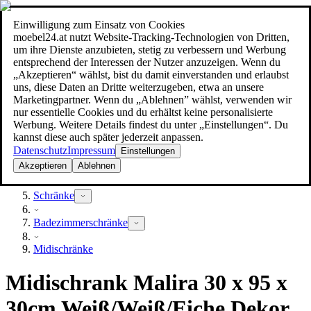
Einwilligung zum Einsatz von Cookies
Suche
moebel24.at nutzt Website-Tracking-Technologien von Dritten,
moebel dir den besten Preis!
moebel dir den besten Preis!
um ihre Dienste anzubieten, stetig zu verbessern und Werbung
entsprechend der Interessen der Nutzer anzuzeigen. Wenn du
„Akzeptieren“ wählst, bist du damit einverstanden und erlaubst
uns, diese Daten an Dritte weiterzugeben, etwa an unsere
Marketingpartner. Wenn du „Ablehnen” wählst, verwenden wir
nur essentielle Cookies und du erhältst keine personalisierte
Werbung. Weitere Details findest du unter „Einstellungen“. Du
kannst diese auch später jederzeit anpassen.
Datenschutz
Impressum
Einstellungen
Akzeptieren
Ablehnen
Möbel
Schränke
Badezimmerschränke
Midischränke
Midischrank Malira 30 x 95 x
30cm Weiß/Weiß/Eiche Dekor