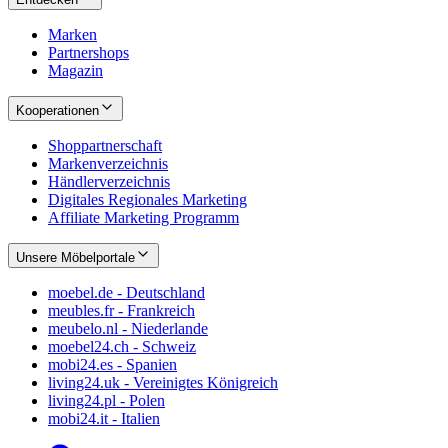
Marken
Partnershops
Magazin
Kooperationen
Shoppartnerschaft
Markenverzeichnis
Händlerverzeichnis
Digitales Regionales Marketing
Affiliate Marketing Programm
Unsere Möbelportale
moebel.de - Deutschland
meubles.fr - Frankreich
meubelo.nl - Niederlande
moebel24.ch - Schweiz
mobi24.es - Spanien
living24.uk - Vereinigtes Königreich
living24.pl - Polen
mobi24.it - Italien