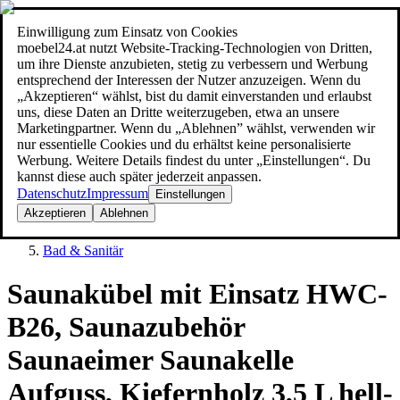
Einwilligung zum Einsatz von Cookies
Suche
moebel24.at nutzt Website-Tracking-Technologien von Dritten,
moebel dir den besten Preis!
moebel dir den besten Preis!
um ihre Dienste anzubieten, stetig zu verbessern und Werbung
entsprechend der Interessen der Nutzer anzuzeigen. Wenn du
„Akzeptieren“ wählst, bist du damit einverstanden und erlaubst
uns, diese Daten an Dritte weiterzugeben, etwa an unsere
Marketingpartner. Wenn du „Ablehnen” wählst, verwenden wir
nur essentielle Cookies und du erhältst keine personalisierte
Werbung. Weitere Details findest du unter „Einstellungen“. Du
kannst diese auch später jederzeit anpassen.
Datenschutz
Impressum
Einstellungen
Akzeptieren
Ablehnen
Baumarkt
Bad & Sanitär
Saunakübel mit Einsatz HWC-
B26, Saunazubehör
Saunaeimer Saunakelle
Aufguss, Kiefernholz 3,5 L hell-