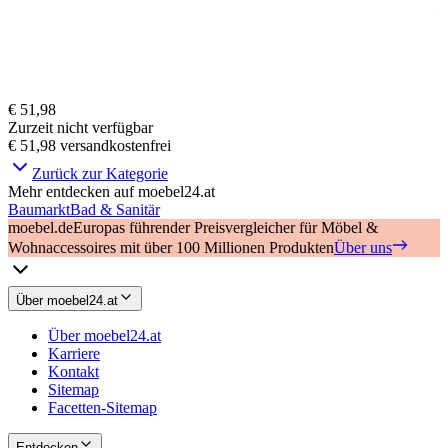
€ 51,98
Zurzeit nicht verfügbar
€ 51,98
versandkostenfrei
Zurück zur Kategorie
Mehr entdecken auf moebel24.at
Baumarkt
Bad & Sanitär
moebel.de
Europas führender Preisvergleicher für Möbel &
Wohnaccessoires mit über 100 Millionen Produkten
Über uns
Über moebel24.at
Über moebel24.at
Karriere
Kontakt
Sitemap
Facetten-Sitemap
Entdecken