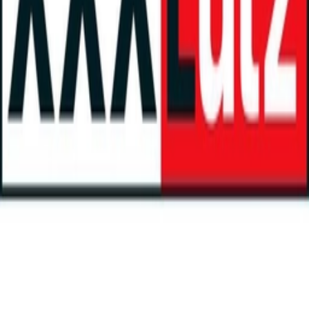
€ 149,90
bei
mömax
Zum Shop
2 Angebote
Gesamtpreis
Bestes Angebot
€ 149,90
Sofort lieferbar
€ 149,90
versandkostenfrei
bei
mömax
Zum Shop
€ 149,90
Sofort lieferbar
€ 149,90
versandkostenfrei
bei
XXXLutz Marktplatz
Zum Shop
Zurück zur Kategorie
Mehr von diesen Shops
Mehr entdecken auf moebel24.at
Heimtextilien
Teppiche
moebel.de
Europas führender Preisvergleicher für Möbel &
Wohnaccessoires mit über 100 Millionen Produkten
Über uns
Über moebel24.at
Über moebel24.at