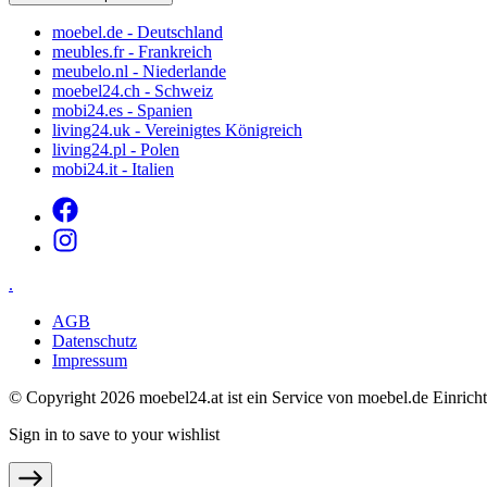
moebel.de - Deutschland
meubles.fr - Frankreich
meubelo.nl - Niederlande
moebel24.ch - Schweiz
mobi24.es - Spanien
living24.uk - Vereinigtes Königreich
living24.pl - Polen
mobi24.it - Italien
.
AGB
Datenschutz
Impressum
© Copyright 2026 moebel24.at ist ein Service von moebel.de Einr
Sign in to save to your wishlist