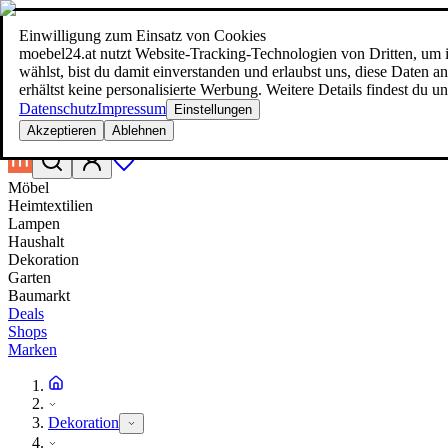
Einwilligung zum Einsatz von Cookies
Suche
moebel24.at nutzt Website-Tracking-Technologien von Dritten, um i
moebel dir den besten Preis!
moebel dir den besten Preis!
wählst, bist du damit einverstanden und erlaubst uns, diese Daten
erhältst keine personalisierte Werbung. Weitere Details findest du u
Datenschutz
Impressum
Einstellungen
Akzeptieren
Ablehnen
Möbel
Heimtextilien
Lampen
Haushalt
Dekoration
Garten
Baumarkt
Deals
Shops
Marken
Dekoration