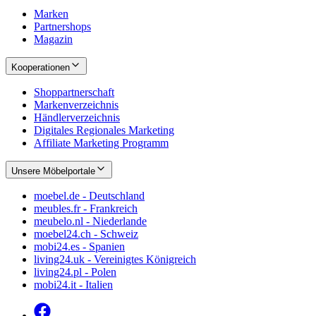
Marken
Partnershops
Magazin
Kooperationen
Shoppartnerschaft
Markenverzeichnis
Händlerverzeichnis
Digitales Regionales Marketing
Affiliate Marketing Programm
Unsere Möbelportale
moebel.de - Deutschland
meubles.fr - Frankreich
meubelo.nl - Niederlande
moebel24.ch - Schweiz
mobi24.es - Spanien
living24.uk - Vereinigtes Königreich
living24.pl - Polen
mobi24.it - Italien