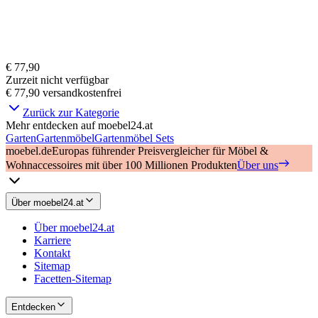
€ 77,90
Zurzeit nicht verfügbar
€ 77,90
versandkostenfrei
Zurück zur Kategorie
Mehr entdecken auf moebel24.at
Garten
Gartenmöbel
Gartenmöbel Sets
moebel.de
Europas führender Preisvergleicher für Möbel &
Wohnaccessoires mit über 100 Millionen Produkten
Über uns
Über moebel24.at
Über moebel24.at
Karriere
Kontakt
Sitemap
Facetten-Sitemap
Entdecken