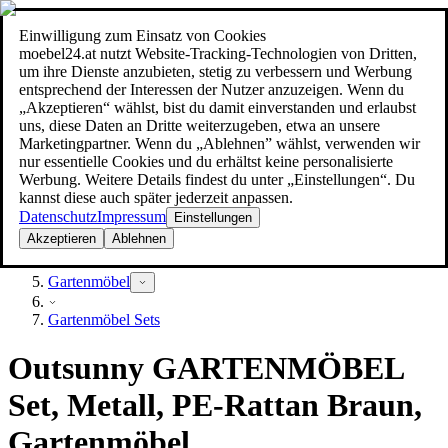
Einwilligung zum Einsatz von Cookies
Suche
moebel24.at nutzt Website-Tracking-Technologien von Dritten,
moebel dir den besten Preis!
moebel dir den besten Preis!
um ihre Dienste anzubieten, stetig zu verbessern und Werbung
entsprechend der Interessen der Nutzer anzuzeigen. Wenn du
„Akzeptieren“ wählst, bist du damit einverstanden und erlaubst
uns, diese Daten an Dritte weiterzugeben, etwa an unsere
Marketingpartner. Wenn du „Ablehnen” wählst, verwenden wir
nur essentielle Cookies und du erhältst keine personalisierte
Werbung. Weitere Details findest du unter „Einstellungen“. Du
kannst diese auch später jederzeit anpassen.
Datenschutz
Impressum
Einstellungen
Akzeptieren
Ablehnen
Garten
Gartenmöbel
Gartenmöbel Sets
Outsunny GARTENMÖBEL
Set, Metall, PE-Rattan Braun,
Gartenmöbel,