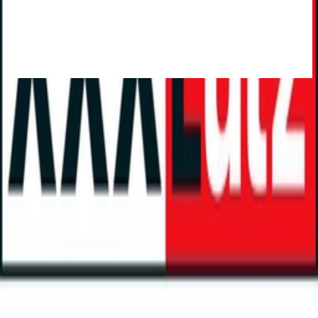
Bestes Angebot
:
€ 44,99
bei
Amazon
Zum Shop
2 Angebote
ab € 44,99 - € 49,99
Gesamtpreis
Bester Gesamtpreis
€ 44,99
Sofort lieferbar
Du sparst
€ 5
dank moebel24.at-Preisvergleich 🎉
€ 44,99
versandkostenfrei
bei
Amazon
Zum Shop
Du sparst
€ 5
dank moebel24.at-Preisvergleich 🎉
€ 49,99
Sofort lieferbar
€ 49,99
versandkostenfrei
bei
XXXLutz Marktplatz
Zum Shop
Zurück zur Kategorie
Mehr von diesen Shops
Mehr entdecken auf moebel24.at