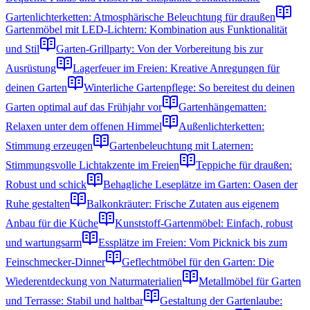
Gartenlichterketten: Atmosphärische Beleuchtung für draußen
Gartenmöbel mit LED-Lichtern: Kombination aus Funktionalität
und Stil
Garten-Grillparty: Von der Vorbereitung bis zur
Ausrüstung
Lagerfeuer im Freien: Kreative Anregungen für
deinen Garten
Winterliche Gartenpflege: So bereitest du deinen
Garten optimal auf das Frühjahr vor
Gartenhängematten:
Relaxen unter dem offenen Himmel
Außenlichterketten:
Stimmung erzeugen
Gartenbeleuchtung mit Laternen:
Stimmungsvolle Lichtakzente im Freien
Teppiche für draußen:
Robust und schick
Behagliche Leseplätze im Garten: Oasen der
Ruhe gestalten
Balkonkräuter: Frische Zutaten aus eigenem
Anbau für die Küche
Kunststoff-Gartenmöbel: Einfach, robust
und wartungsarm
Essplätze im Freien: Vom Picknick bis zum
Feinschmecker-Dinner
Geflechtmöbel für den Garten: Die
Wiederentdeckung von Naturmaterialien
Metallmöbel für Garten
und Terrasse: Stabil und haltbar
Gestaltung der Gartenlaube: