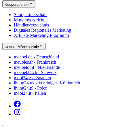
Kooperationen
Shoppartnerschaft
Markenverzeichnis
Händlerverzeichnis
Digitales Regionales Marketing
Affiliate Marketing Programm
Unsere Möbelportale
moebel.de - Deutschland
meubles.fr - Frankreich
meubelo.nl - Niederlande
moebel24.ch - Schweiz
mobi24.es - Spanien
living24.uk - Vereinigtes Königreich
living24.pl - Polen
mobi24.it - Italien
.