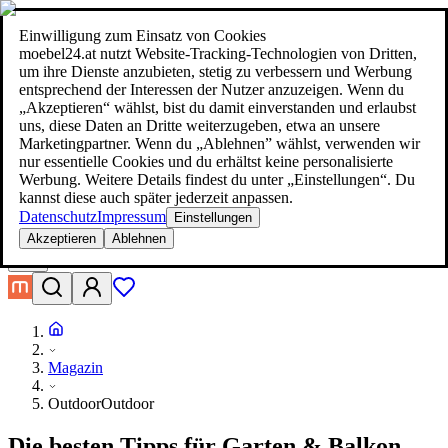
moebel24.at - moebel dir den besten Preis!
Über 100 Mio. Produkte
im Preisvergleich
|
Mehr als 1.000 Online-Shops in neun Ländern
Einwilligung zum Einsatz von Cookies
|
moebel24.at nutzt Website-Tracking-Technologien von Dritten,
moebel24.at - moebel dir den besten Preis!
um ihre Dienste anzubieten, stetig zu verbessern und Werbung
Über 100 Mio. Produkte im Preisvergleich
entsprechend der Interessen der Nutzer anzuzeigen. Wenn du
Mehr als 1.000 Online-Shops in neun Ländern
„Akzeptieren“ wählst, bist du damit einverstanden und erlaubst
Mehr erfahren
uns, diese Daten an Dritte weiterzugeben, etwa an unsere
Marketingpartner. Wenn du „Ablehnen” wählst, verwenden wir
nur essentielle Cookies und du erhältst keine personalisierte
Suche
Werbung. Weitere Details findest du unter „Einstellungen“. Du
moebel dir den besten Preis!
moebel dir den besten Preis!
kannst diese auch später jederzeit anpassen.
Datenschutz
Impressum
Einstellungen
Akzeptieren
Ablehnen
Magazin
Outdoor
Outdoor
Die besten Tipps für Garten & Balkon