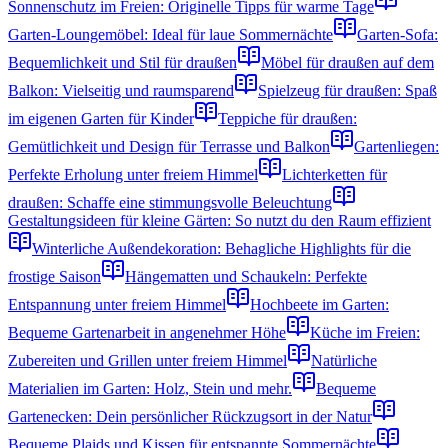
Sonnenschutz im Freien: Originelle Tipps für warme Tage
Garten-Loungemöbel: Ideal für laue Sommernächte
Garten-Sofa:
Bequemlichkeit und Stil für draußen
Möbel für draußen auf dem
Balkon: Vielseitig und raumsparend
Spielzeug für draußen: Spaß
im eigenen Garten für Kinder
Teppiche für draußen:
Gemütlichkeit und Design für Terrasse und Balkon
Gartenliegen:
Perfekte Erholung unter freiem Himmel
Lichterketten für
draußen: Schaffe eine stimmungsvolle Beleuchtung
Gestaltungsideen für kleine Gärten: So nutzt du den Raum effizient
Winterliche Außendekoration: Behagliche Highlights für die
frostige Saison
Hängematten und Schaukeln: Perfekte
Entspannung unter freiem Himmel
Hochbeete im Garten:
Bequeme Gartenarbeit in angenehmer Höhe
Küche im Freien:
Zubereiten und Grillen unter freiem Himmel
Natürliche
Materialien im Garten: Holz, Stein und mehr.
Bequeme
Gartenecken: Dein persönlicher Rückzugsort in der Natur
Bequeme Plaids und Kissen für entspannte Sommernächte