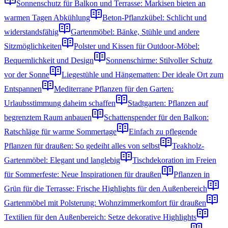
Sonnenschutz für Balkon und Terrasse: Markisen bieten an
warmen Tagen Abkühlung
Beton-Pflanzkübel: Schlicht und
widerstandsfähig
Gartenmöbel: Bänke, Stühle und andere
Sitzmöglichkeiten
Polster und Kissen für Outdoor-Möbel:
Bequemlichkeit und Design
Sonnenschirme: Stilvoller Schutz
vor der Sonne
Liegestühle und Hängematten: Der ideale Ort zum
Entspannen
Mediterrane Pflanzen für den Garten:
Urlaubsstimmung daheim schaffen
Stadtgarten: Pflanzen auf
begrenztem Raum anbauen
Schattenspender für den Balkon:
Ratschläge für warme Sommertage
Einfach zu pflegende
Pflanzen für draußen: So gedeiht alles von selbst
Teakholz-
Gartenmöbel: Elegant und langlebig
Tischdekoration im Freien
für Sommerfeste: Neue Inspirationen für draußen
Pflanzen in
Grün für die Terrasse: Frische Highlights für den Außenbereich
Gartenmöbel mit Polsterung: Wohnzimmerkomfort für draußen
Textilien für den Außenbereich: Setze dekorative Highlights