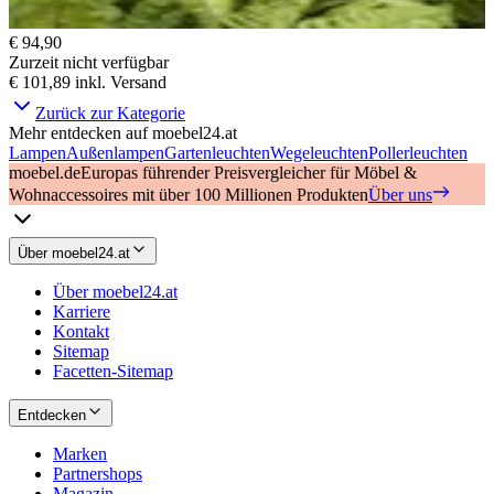
€ 94,90
Zurzeit nicht verfügbar
€ 101,89
inkl. Versand
Zurück zur Kategorie
Mehr entdecken auf moebel24.at
Lampen
Außenlampen
Gartenleuchten
Wegeleuchten
Pollerleuchten
moebel.de
Europas führender Preisvergleicher für Möbel &
Wohnaccessoires mit über 100 Millionen Produkten
Über uns
Über moebel24.at
Über moebel24.at
Karriere
Kontakt
Sitemap
Facetten-Sitemap
Entdecken
Marken
Partnershops
Magazin