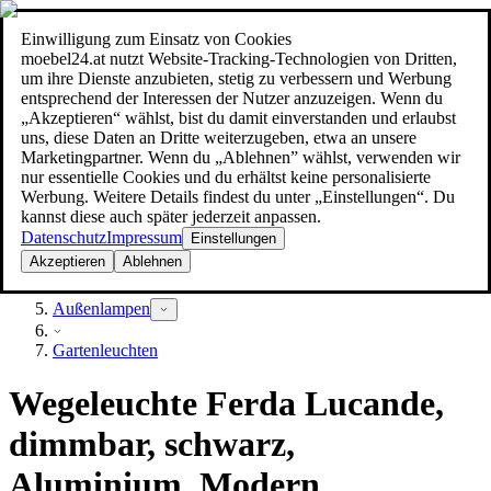
Einwilligung zum Einsatz von Cookies
Suche
moebel24.at nutzt Website-Tracking-Technologien von Dritten,
moebel dir den besten Preis!
moebel dir den besten Preis!
um ihre Dienste anzubieten, stetig zu verbessern und Werbung
entsprechend der Interessen der Nutzer anzuzeigen. Wenn du
„Akzeptieren“ wählst, bist du damit einverstanden und erlaubst
uns, diese Daten an Dritte weiterzugeben, etwa an unsere
Marketingpartner. Wenn du „Ablehnen” wählst, verwenden wir
nur essentielle Cookies und du erhältst keine personalisierte
Werbung. Weitere Details findest du unter „Einstellungen“. Du
kannst diese auch später jederzeit anpassen.
Datenschutz
Impressum
Einstellungen
Akzeptieren
Ablehnen
Lampen
Außenlampen
Gartenleuchten
Wegeleuchte Ferda Lucande,
dimmbar, schwarz,
Aluminium, Modern