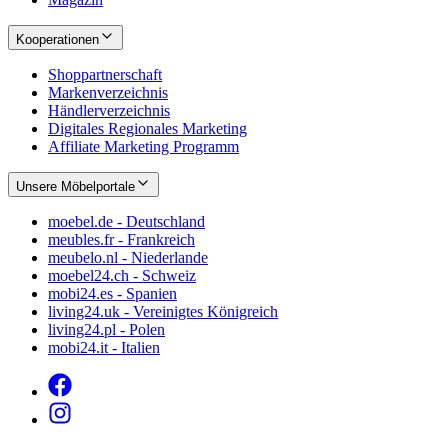
Kooperationen
Shoppartnerschaft
Markenverzeichnis
Händlerverzeichnis
Digitales Regionales Marketing
Affiliate Marketing Programm
Unsere Möbelportale
moebel.de - Deutschland
meubles.fr - Frankreich
meubelo.nl - Niederlande
moebel24.ch - Schweiz
mobi24.es - Spanien
living24.uk - Vereinigtes Königreich
living24.pl - Polen
mobi24.it - Italien