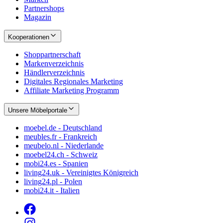
Partnershops
Magazin
Kooperationen
Shoppartnerschaft
Markenverzeichnis
Händlerverzeichnis
Digitales Regionales Marketing
Affiliate Marketing Programm
Unsere Möbelportale
moebel.de - Deutschland
meubles.fr - Frankreich
meubelo.nl - Niederlande
moebel24.ch - Schweiz
mobi24.es - Spanien
living24.uk - Vereinigtes Königreich
living24.pl - Polen
mobi24.it - Italien