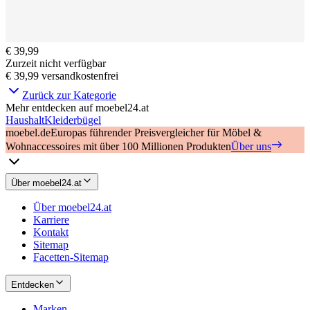
€ 39,99
Zurzeit nicht verfügbar
€ 39,99
versandkostenfrei
Zurück zur Kategorie
Mehr entdecken auf moebel24.at
Haushalt
Kleiderbügel
moebel.de
Europas führender Preisvergleicher für Möbel &
Wohnaccessoires mit über 100 Millionen Produkten
Über uns
Über moebel24.at
Über moebel24.at
Karriere
Kontakt
Sitemap
Facetten-Sitemap
Entdecken
Marken