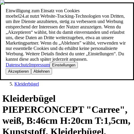
Einwilligung zum Einsatz von Cookies
Suche
moebel24.at nutzt Website-Tracking-Technologien von Dritten,
moebel dir den besten Preis!
moebel dir den besten Preis!
um ihre Dienste anzubieten, stetig zu verbessern und Werbung
entsprechend der Interessen der Nutzer anzuzeigen. Wenn du
„Akzeptieren“ wählst, bist du damit einverstanden und erlaubst
uns, diese Daten an Dritte weiterzugeben, etwa an unsere
Marketingpartner. Wenn du „Ablehnen” wählst, verwenden wir
nur essentielle Cookies und du erhältst keine personalisierte
Werbung. Weitere Details findest du unter „Einstellungen“. Du
kannst diese auch später jederzeit anpassen.
Datenschutz
Impressum
Einstellungen
Akzeptieren
Ablehnen
Haushalt
Kleiderbügel
Kleiderbügel
PIEPERCONCEPT "Carree",
weiß, B:46cm H:20cm T:1,5cm,
Kunststoff, Kleiderbügel,