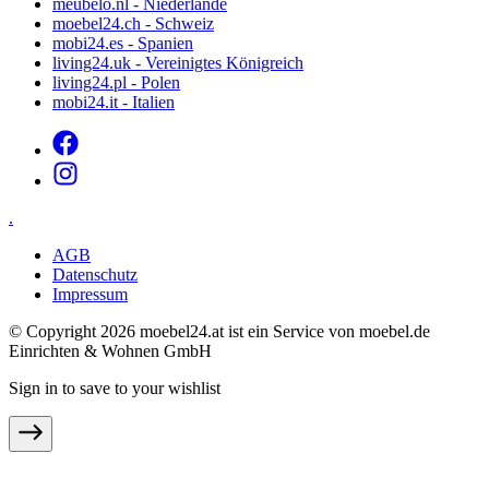
meubelo.nl - Niederlande
moebel24.ch - Schweiz
mobi24.es - Spanien
living24.uk - Vereinigtes Königreich
living24.pl - Polen
mobi24.it - Italien
.
AGB
Datenschutz
Impressum
© Copyright 2026 moebel24.at ist ein Service von moebel.de
Einrichten & Wohnen GmbH
Sign in to save to your wishlist