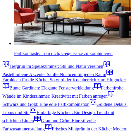
Farbkontraste: Trau dich, Gegensätze zu kombinieren
Tiefgrün im Speisezimmer: Stil und Natur vereinen
Pastellfarbene Akzente: Sanfte Nuancen für jeden Raum
Farbideen für die Küche: So wird der Kochbereich zum Hingucker
Bunte Gardinen: Elegante Fensterverkleidung
Farbenfrohe
Wände im Kinderzimmer: Kreativität mit Farben anregen
Schwarz und Gold: Eine edle Farbkombination
Goldene Details:
Luxus und Stil
Einfarbige Küchen: Ein Design-Trend mit
schlichten Linien
Grau und Grün: Eine stilvolle
Farbzusammenstellung
Frisches Mintgrün in der Küche: Modern