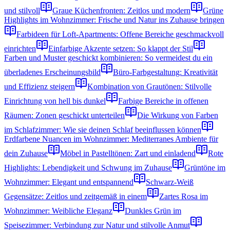
und stilvoll
Graue Küchenfronten: Zeitlos und modern
Grüne
Highlights im Wohnzimmer: Frische und Natur ins Zuhause bringen
Farbideen für Loft-Apartments: Offene Bereiche geschmackvoll
einrichten
Einfarbige Akzente setzen: So klappt der Stil
Farben und Muster geschickt kombinieren: So vermeidest du ein
überladenes Erscheinungsbild
Büro-Farbgestaltung: Kreativität
und Effizienz steigern
Kombination von Grautönen: Stilvolle
Einrichtung von hell bis dunkel
Farbige Bereiche in offenen
Räumen: Zonen geschickt unterteilen
Die Wirkung von Farben
im Schlafzimmer: Wie sie deinen Schlaf beeinflussen können
Erdfarbene Nuancen im Wohnzimmer: Mediterranes Ambiente für
dein Zuhause
Möbel in Pastelltönen: Zart und einladend
Rote
Highlights: Lebendigkeit und Schwung im Zuhause
Grüntöne im
Wohnzimmer: Elegant und entspannend
Schwarz-Weiß
Gegensätze: Zeitlos und zeitgemäß in einem
Zartes Rosa im
Wohnzimmer: Weibliche Eleganz
Dunkles Grün im
Speisezimmer: Verbindung zur Natur und stilvolle Anmut