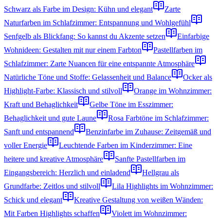
Schwarz als Farbe im Design: Kühn und elegant
Zarte
Naturfarben im Schlafzimmer: Entspannung und Wohlgefühl
Senfgelb als Blickfang: So kannst du Akzente setzen
Einfarbige
Wohnideen: Gestalten mit nur einem Farbton
Pastellfarben im
Schlafzimmer: Zarte Nuancen für eine entspannte Atmosphäre
Natürliche Töne und Stoffe: Gelassenheit und Balance
Ocker als
Highlight-Farbe: Klassisch und stilvoll
Orange im Wohnzimmer:
Kraft und Behaglichkeit
Gelbe Töne im Esszimmer:
Behaglichkeit und gute Laune
Rosa Farbtöne im Schlafzimmer:
Sanft und entspannend
Benzinfarbe im Zuhause: Zeitgemäß und
voller Energie
Leuchtende Farben im Kinderzimmer: Eine
heitere und kreative Atmosphäre
Sanfte Pastellfarben im
Eingangsbereich: Herzlich und einladend
Hellgrau als
Grundfarbe: Zeitlos und stilvoll
Lila Highlights im Wohnzimmer:
Schick und elegant
Kreative Gestaltung von weißen Wänden:
Mit Farben Highlights schaffen
Violett im Wohnzimmer: