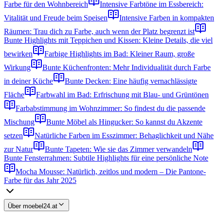
Farbe für den Wohnbereich
Intensive Farbtöne im Essbereich:
Vitalität und Freude beim Speisen
Intensive Farben in kompakten
Räumen: Trau dich zu Farbe, auch wenn der Platz begrenzt ist
Bunte Highlights mit Teppichen und Kissen: Kleine Details, die viel
bewirken
Farbige Highlights im Bad: Kleiner Raum, große
Wirkung
Bunte Küchenfronten: Mehr Individualität durch Farbe
in deiner Küche
Bunte Decken: Eine häufig vernachlässigte
Fläche
Farbwahl im Bad: Erfrischung mit Blau- und Grüntönen
Farbabstimmung im Wohnzimmer: So findest du die passende
Mischung
Bunte Möbel als Hingucker: So kannst du Akzente
setzen
Natürliche Farben im Esszimmer: Behaglichkeit und Nähe
zur Natur
Bunte Tapeten: Wie sie das Zimmer verwandeln
Bunte Fensterrahmen: Subtile Highlights für eine persönliche Note
Mocha Mousse: Natürlich, zeitlos und modern – Die Pantone-
Farbe für das Jahr 2025
Über moebel24.at