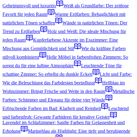
Geheimnisvoll und luxuriös
Weiß als Grundfarbe: Der zeitlose
Favorit für jeden Raum
Warme Erdfarben: Behaglichkeit mit
natürlichen Tönen schaffen
Wände in natürlichen Tönen: Der
Trend zu Erdfarben
Holz und Weiß: Die ideale Mischung für
jeden Raum
Kupferfarbene Akzente im Esszimmer: Eine
Mischung aus Gemütlichkeit und Stil
Wie du kräftige Farben
stilvoll kombinierst
Helle Möbel in farbenfrohen Zimmern: So
sorgst du für eine luftige Atmosphäre
Leuchtende Töne für
schattige Zimmer: So erhellst du dunkle Ecken
Licht und Farbe:
Wie die Beleuchtung das Farbdesign beeinflusst
Hellblau im
Wohnzimmer: Bringt Frische und Weite in den Raum
Metallische
Farben: Schimmer und Eleganz für deine vier Wände
Erfrischende Farben im Bad: Klarheit und Reinheit
Leuchtend
und farbenfroh: Gewagte Farbideen für kreative Geister
Lavendel im Schlafzimmer: Sanfte Farben für Gelassenheit und
Erholung
Marineblau als Highlight: Eine tiefe und beruhigende