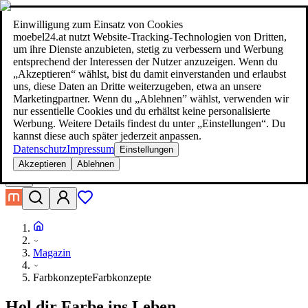
moebel24.at - moebel dir den besten Preis!
Über 100 Mio. Produkte
im Preisvergleich
|
Mehr als 1.000 Online-Shops in neun Ländern
Einwilligung zum Einsatz von Cookies
|
moebel24.at nutzt Website-Tracking-Technologien von Dritten,
moebel24.at - moebel dir den besten Preis!
um ihre Dienste anzubieten, stetig zu verbessern und Werbung
Über 100 Mio. Produkte im Preisvergleich
entsprechend der Interessen der Nutzer anzuzeigen. Wenn du
Mehr als 1.000 Online-Shops in neun Ländern
„Akzeptieren“ wählst, bist du damit einverstanden und erlaubst
Mehr erfahren
uns, diese Daten an Dritte weiterzugeben, etwa an unsere
Marketingpartner. Wenn du „Ablehnen” wählst, verwenden wir
nur essentielle Cookies und du erhältst keine personalisierte
Suche
Werbung. Weitere Details findest du unter „Einstellungen“. Du
moebel dir den besten Preis!
moebel dir den besten Preis!
kannst diese auch später jederzeit anpassen.
Datenschutz
Impressum
Einstellungen
Akzeptieren
Ablehnen
Magazin
Farbkonzepte
Farbkonzepte
Hol dir Farbe ins Leben